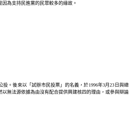
是因為支持民進黨的民眾較多的緣故。
公投。後來以「試辦市民投票」的名義，於
1996
年
3
月
23
日與總
然以無法源依據為由沒有配合提供興建核四的理由，或參與辯論