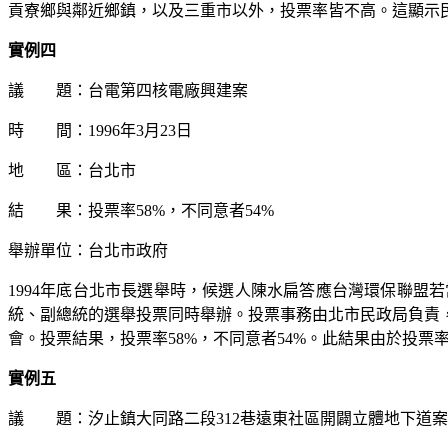
貢寮鄉與鄰近鄉鎮，以及三重市以外，投票率皆不高。這顯示
實例四
議 題：台電第四核電廠興建案
時 間：
1996
年
3
月
23
日
地 區：台北市
結 果：投票率
58%
，不同意者
54%
舉辦單位：台北市政府
1994
年底台北市長選舉時，候選人陳水扁答應台灣環保聯盟若
統、副總統的選舉投票同時舉辦。投票事務由北市民政局負責
會。投票結果，投票率
58%
，不同意者
54%
。此結果由於投票
實例五
議 題：汐止鎮大同路二段
312
巷遠東社區開闢立體地下道案