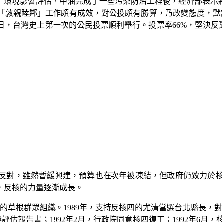
了環境影響評估，中油完成了一些污染防治工程後，經濟部表示
「敦親睦鄰」工作頗有成效，對公投頗有勝算，乃改變態度，默
日，台灣史上第一次的公民投票順利舉行。投票率
66%
，堅決反
反對，雖然暫緩興建，預算也在次年被凍結，但政府仍致力於
，反核的力量逐漸成長。
的草根群眾組織。
1989
年，支持反核四的尤清當選台北縣長，對
響評估報告書；
1992
年
2
月，行政院同意核四復工；
1992
年
6
月，