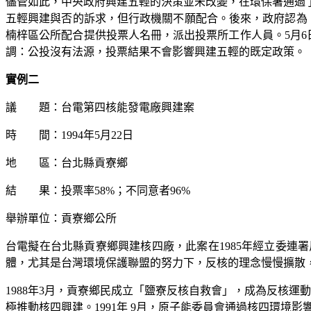
儘管如此，中央政府興建五輕的決策並未改變，在環保署通過
五輕興建與否的訴求，但行政機關不願配合。後來，政府認為
楠梓區公所配合提供投票人名冊，派出投票所工作人員。
5
月
6
調：公投沒有法源，投票結果不會影響興建五輕的既定政策。
實例二
議 題：台電第四核能發電廠興建案
時 間：
1994
年
5
月
22
日
地 區：台北縣貢寮鄉
結 果：投票率
58%
；不同意者
96%
舉辦單位：貢寮鄉公所
台電擬在台北縣貢寮鄉興建核四廠，此案在
1985
年經立委連署
體，尤其是台灣環境保護聯盟的努力下，反核的理念慢慢擴散
1988
年
3
月，貢寮鄉民成立「鹽寮反核自救會」，成為反核運動
極推動核四興建。
1991
年
9
月，原子能委員會通過核四環境影