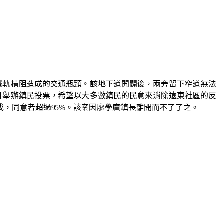
鐵軌橫阻造成的交通瓶頸。該地下道開闢後，兩旁留下窄道無法
日舉辦鎮民投票，希望以大多數鎮民的民意來消除遠東社區的反
成，同意者超過
95%
。該案因廖學廣鎮長離開而不了了之。