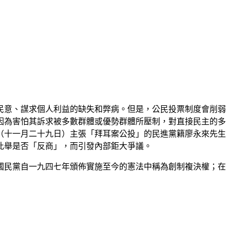
民意、謀求個人利益的缺失和弊病。但是，公民投票制度會削弱
因為害怕其訴求被多數群體或優勢群體所壓制，對直接民主的多
（十一月二十九日）主張「拜耳案公投」的民進黨籍廖永來先生
此舉是否「反商」，而引發內部鉅大爭議。
國民黨自一九四七年頒佈實施至今的憲法中稱為創制複決權；在