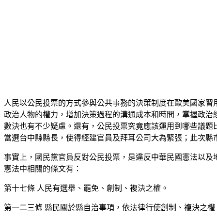
人民以公民投票的方式參與公共事務的決策制度在歐美國家習
政治人物的權力，增加決策過程的溝通成本和時間，掌握政治
數決也有不少疑慮。還有，公民投票究竟應該運用到哪些議題
當選台中縣縣長，使得經建官員及拜耳公司大為緊張；此次縣
事實上，國民黨官員反對公民投票，是違反中華民國憲法以及
憲法中相關的條文有：
第十七條 人民有選舉、罷免、創制、複決之權。
第一二三條 縣民關於縣自治事項，依法律行使創制、複決之權