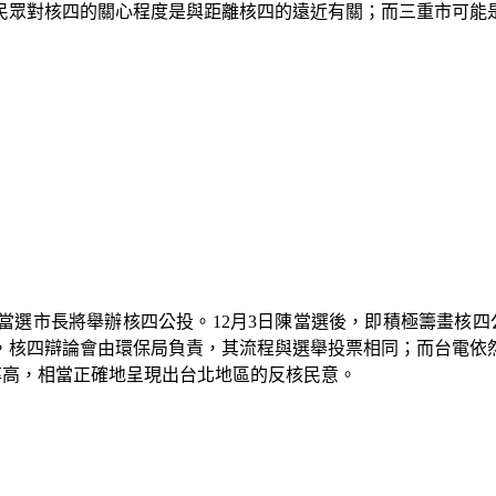
民眾對核四的關心程度是與距離核四的遠近有關；而三重市可能
當選市長將舉辦核四公投。
12
月
3
日陳當選後，即積極籌畫核四
，核四辯論會由環保局負責，其流程與選舉投票相同；而台電依
率高，相當正確地呈現出台北地區的反核民意。