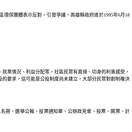
區環保團體表示反對，引發爭議，高雄縣政府遂於
1995
年
6
月
18
、就業情況、利益分配等，社區民眾有直接、切身的利害感受，
投的要求，這可能是公投制度尚未建立，大部分民眾對創制複決
人名冊、選舉公報、投票通知單、公辦政見會、投票、開票、計