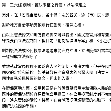
第一三六條 創制、複決兩權之行使，以法律定之
另外，在「省縣自治法」第十條：關於省民、縣（市）民、鄉
對於地方自治事項有依法行使創制、複決之權。
由以上憲法條文和地方自治條文可以看出，國民黨官員和有些
律是要由立法院制訂，但目前「創制複決法草案」和「公民投
創制複決法或公民投票法遲遲未能完成立法，立法院是相當怠
一樣完成立法程序了。
雖然執政當局遲遲不願落實人民的創制、複決之權，但是在民
國家的定位和前途，如基督教長老會發表的台灣人民自決宣言
國性事務公民投票的條文，但未能入憲。
在環保運動方面，公民投票是在於落實草根民主和保障人民的
區性的環保議題較容易實施公民投票。在公民投票制度尚不完
段，進入實踐的階段。接著，在台灣環境保護聯盟的推動下，
期解決核四的爭議。