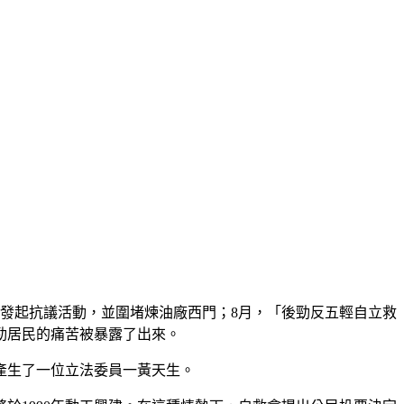
發起抗議活動，並圍堵煉油廠西門；
8
月，「後勁反五輕自立救
勁居民的痛苦被暴露了出來。
產生了一位立法委員一黃天生。