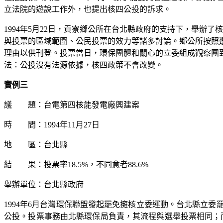
立法院的遊說工作外，也提出核四公投的訴求。
1994
年
5
月
22
日，貢寮鄉公所在台北縣政府的支持下，舉辦了核
與投票的區域範圍、公民投票的效力等諸多討論。鄉公所按照
理由以供刊登。投票當日，環保團體和關心的立委組成觀察團
法：公投沒有法源依據，核四政策不會改變。
實例三
議 題：台電第四核能發電廠興建案
時 間：
1994
年
11
月
27
日
地 區：台北縣
結 果：投票率
18.5%
，不同意者
88.6%
舉辦單位：台北縣政府
1994
年
6
月台灣環保聯盟發起罷免擁核立委運動。台北縣立委
公投。投票事務由北縣環保局負責，其流程與選舉投票相同；