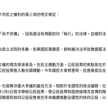
於市民之權利的第三項亦明文規定：
「尚不完備」，因為還沒有規範如何「執行」的法律。這樣的法
向是立法院的多數，如果國民黨願意，創制複決法早就像選罷法
主權的理念逐漸普及。在民主運動方面，公民投票的焦點是在於
公民投票進入聯合國運動。今年國民大會修憲時，民進黨提出全
，也是解決重大爭議的最佳方法。相對於全國性的政治議題，社
年
5
月
6
日首次舉辦公民投票，使公民投票制度跨過理念宣傳的階
保聯盟和核四公投促進會近年來繼續推動全國性的核四公投，以