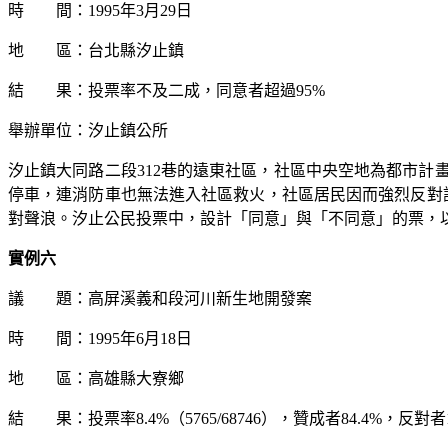
時 間：
1995
年
3
月
29
日
地 區：台北縣汐止鎮
結 果：投票率不及二成，同意者超過
95%
舉辦單位：汐止鎮公所
汐止鎮大同路二段
312
巷的遠東社區，社區中央空地為都市計
停車，連消防車也無法進入社區救火，社區居民因而強烈反對
對聲浪。汐止公民投票中，設計「同意」與「不同意」的票，
實例六
議 題：高屏溪義和段河川新生地開發案
時 間：
1995
年
6
月
18
日
地 區：高雄縣大寮鄉
結 果：投票率
8.4%
（
5765/68746
），贊成者
84.4%
，反對者