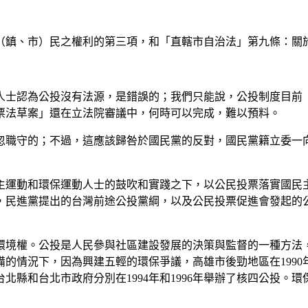
（鎮、市）民之權利的第三項，和「直轄市自治法」第九條：關
人士認為公投沒有法源，是錯誤的；我們只能說，公投制度目前
票法草案」還在立法院審議中，何時可以完成，難以預料。
忽職守的；不過，這應該歸咎於國民黨的反對，國民黨籍立委一
主運動和環保運動人士的鼓吹和實踐之下，以公民投票落實國民
，民進黨提出的台灣前途公投黨綱，以及公民投票促進會發起的
環境權。公投是人民參與社區建設發展的決策與監督的一種方法
備的情況下，因為興建五輕的環保爭議，高雄市後勁地區在
1990
台北縣和台北市政府分別在
1994
年和
1996
年舉辦了核四公投。環