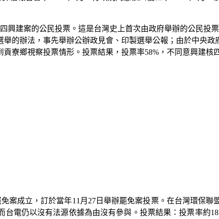
四興建案的公民投票。這是台灣史上首次由政府舉辦的公民投票
選舉的辦法，事先舉辦公辦政見會、印製選舉公報；由於中央政
到貢寮鄉視察投票情形。投票結果，投票率
58%
，不同意興建核
罷免案成立，訂於當年
11
月
27
日舉辦罷免案投票。在台灣環保聯
而台電仍以沒有法源依據為由沒有參與。投票結果：投票率約
18