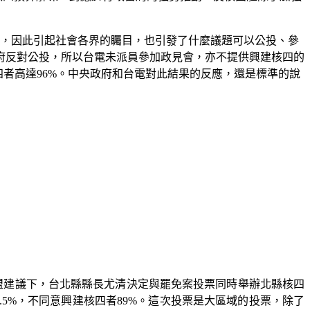
，因此引起社會各界的矚目，也引發了什麼議題可以公投、參
府反對公投，所以台電未派員參加政見會，亦不提供興建核四的
四者高達
96%
。中央政府和台電對此結果的反應，還是標準的說
盟建議下，台北縣縣長尤清決定與罷免案投票同時舉辦北縣核四
.5%
，不同意興建核四者
89%
。這次投票是大區域的投票，除了