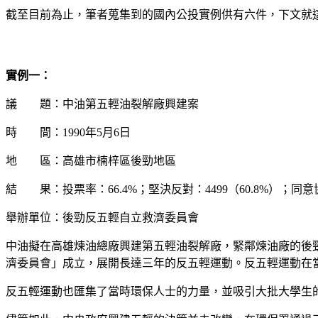
截至目前為止，筆者蒐集到的國內公投實例供有六件，下文就
實例一：
議 題：中油第五輕油裂解廠興建案
時 間：
1990
年
5
月
6
日
地 區：高雄市楠梓區後勁地區
結 果：投票率：
66.4%
；堅決反對：
4499
（
60.8%
）；同意
舉辦單位：後勁反五輕自立救濟委員會
中油擬在高雄煉油總廠興建第五輕油裂解廠，緊鄰煉油廠的後
濟委員會」成立，展開長達三年的反五輕運動。反五輕運動在
反五輕運動也匯集了當時環保人士的力量，並吸引大批大學生