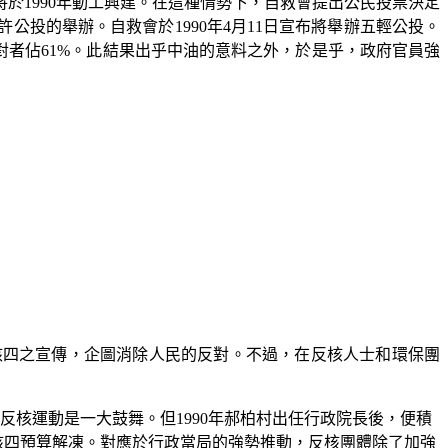
將於
1990
年動工興建。在這種情勢下，自救會提出公民投票決定
許公投的舉辦。自救會於
1990
年
4
月
11
日宣布將舉辦五輕公投。
對者佔
61%
。此結果出乎中油的意料之外，於是乎，政府官員強
核四之宣傳，企圖消除人民的反對。不過，在反核人士和環保團
反核運動是一大鼓舞。但
1990
年郝柏村出任行政院長後，便積
核四預算解凍。對應於行政當局的強勢推動，反核團體除了加強