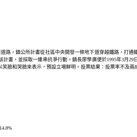
畫道路，鎮公所計畫從社區中央開發一條地下道穿越鐵路，打通
該計畫，並採取一連串抗爭行動。鎮長廖學廣便於
1995
年
3
月
29
以笑臉和哭臉來表示，預設立場鮮明。投票結果：投票率不及兩
14.8%