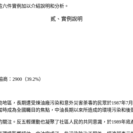
這六件實例加以介紹說明和分析。
貳、實例說明
協商：
2900
（
39.2%
）
勁地區，長期遭受煉油廠污染和意外災害荼毒的民眾於
1987
年
7
月
當時成為全國矚目的焦點，中油長期以來所造成的環境污染和後
的關注。反五輕運動也凝聚了社區人民的共同意識，於
1989
年底