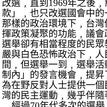
改選﹐直到
1969
年之後﹐
款」﹐也只改選國會中的
那樣的政治環境下﹐台灣
揮政策凝聚的功能﹐議會
選舉卻有相當程度的民眾
嚴與白色恐怖政治下﹐人
間﹐但選舉一到﹐選舉活
制內」的發言機會﹐提昇
為在野反對人士提供一個
灣的民主運動﹐幾乎伴隨
經過
70
年代多次的選舉