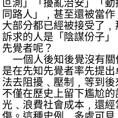
叵測」「擾亂治安」「動
同路人」﹐甚至還被當作
大部分都已經被接受了﹐
訴求的人是「陰謀份子」
先覺者呢？
一個人後知後覺沒有關
是在先知先覺者率先提出
法去阻擾﹑壓制﹐等到後
不僅在歷史上留下尷尬的
光﹑浪費社會成本﹐還經
傷。這種史例﹐多處可見