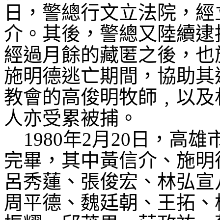
日，警總行文立法院，經
介。其後，警總又陸續逮
經過月餘的藏匿之後，也
施明德逃亡期間，協助其
教會的高俊明牧師﹐以及
人亦受累被捕。
1980
年
2
月
20
日，高雄
完畢，其中黃信介、施明
呂秀蓮、張俊宏、林弘宣
周平德、魏廷朝、王拓、