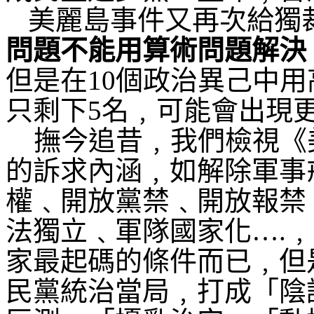
美麗島事件又再次給獨
問題不能用算術問題解決
但是在
10
個政治異己中用
只剩下
5
名﹐可能會出現
撫今追昔﹐我們檢視《
的訴求內涵﹐如解除軍事
權﹑開放黨禁﹑開放報禁
法獨立﹑軍隊國家化
….
﹐
家最起碼的條件而已﹐但
民黨統治當局﹐打成「陰