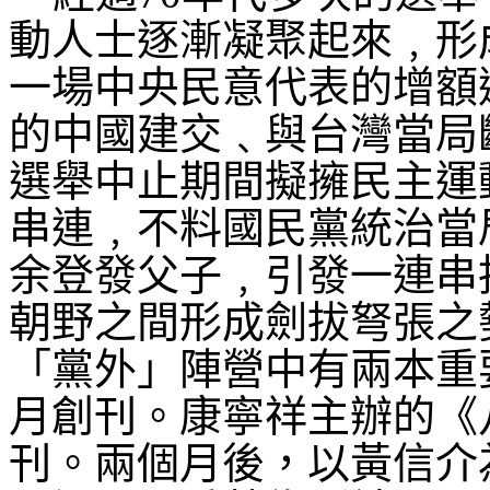
動人士逐漸凝聚起來﹐形
一場中央民意代表的增額
的中國建交﹑與台灣當局
選舉中止期間擬擁民主運
串連﹐不料國民黨統治當
余登發父子﹐引發一連串
朝野之間形成劍拔弩張之
「黨外」陣營中有兩本重
月創刊。康寧祥主辦的《
刊。兩個月後，以黃信介