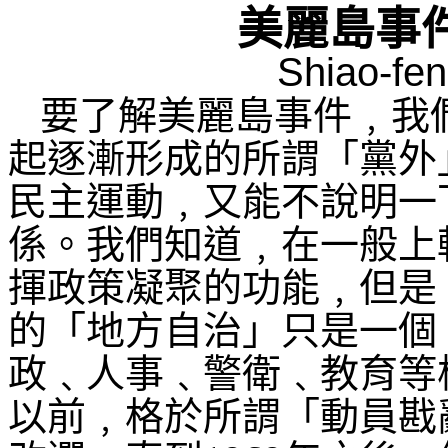
美麗島事
Shiao-fe
要了解美麗島事件﹐我
起逐漸形成的所謂「黨外
民主運動﹐又能不說明一
係。我們知道﹐在一般上
揮政策凝聚的功能﹐但是
的「地方自治」只是一個
政﹑人事﹑警衛﹑教育等
以前﹐格於所謂「動員戡