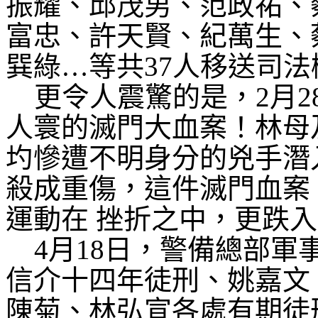
振耀、邱茂男、范政祐、
富忠、許天賢、紀萬生、
巽綠
…
等共
37
人移送司法
更令人震驚的是，
2
月
2
人寰的滅門大血案！林母
圴慘遭不明身分的兇手潛
殺成重傷，這件滅門血案
運動在
挫折之中，更跌入
4
月
18
日，警備總部軍
信介十四年徒刑、姚嘉文
陳菊、林弘宣各處有期徒