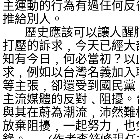
主運動的行為有過任何反
推給別人。
歷史應該可以讓人醒
打壓的訴求﹐今天已經大
知有今日﹐何必當初？以
求﹐例如以台灣名義加入
等主張﹐卻還受到國民黨
主流媒體的反對﹑阻擾。
與其在蔚為潮流﹐沛然難
放棄阻擾﹐一起努力﹐也
錄。
(作者李筱峰現任