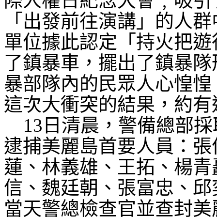
際人權日紀念大會﹐吸引
「出發前往演講」的人群
單位據此認定「持火把遊
了鎮暴車，擺出了鎮暴隊
暴部隊內的民眾人心惶惶
這次大衝突的結果，約有
13
日清晨，警備總部採
逮捕美麗島首要人員：張
蓮、林義雄、王拓、楊青
信、魏廷朝、張富忠、邱
當天警總檢查官並查封美