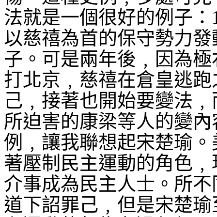
法就是一個很好的例子：
以慈禧為首的保守勢力發
子。可是兩年後﹐因為極
打北京﹐慈禧在倉皇逃跑
己﹐接著也開始要變法﹐
所迫害的康梁等人的變內
例﹐讓我聯想起宋楚瑜。
著壓制民主運動的角色﹐
介事成為民主人士。所不
道下詔罪己﹐但是宋楚瑜