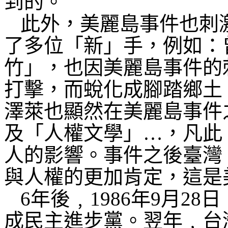
到的。
此外，美麗島事件也刺
了多位「新」手，例如：
竹」，也因美麗島事件的
打擊，而蛻化成腳踏鄉土
澤萊也顯然在美麗島事件
及「人權文學」…，凡此
人的影響。事件之後臺灣
與人權的更加肯定，這是
6
年後﹐
1986
年
9
月
28
日
成民主進步黨。翌年﹐台